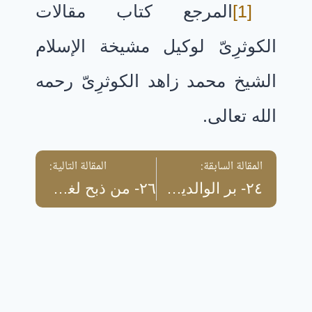
[1]
المرجع كتاب مقالات
الكوثرِىّ لوكيل مشيخة الإسلام
الشيخ محمد زاهد الكوثرِىّ رحمه
الله تعالى.
المقالة السابقة:
المقالة التالية:
٢٤- بر الوالدين – السيد علوِىّ بن عباس المالكِىّ
٢٦- من ذبح لغير الله – الشيخ محمود محمد يوسف