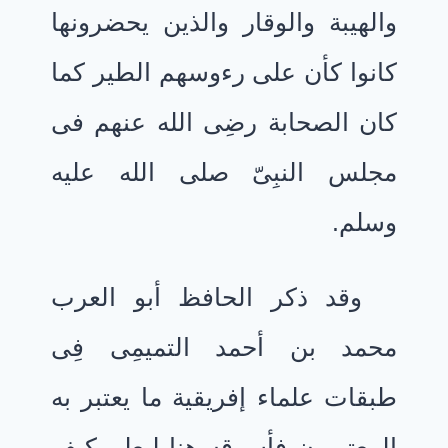
والهيبة والوقار والذين يحضرونها
كانوا كأن على رءوسهم الطير كما
كان الصحابة رضِى الله عنهم فى
مجلس النبِىّ صلى الله عليه
وسلم.
وقد ذكر الحافظ أبو العرب
محمد بن أحمد التميمِى فِى
طبقات علماء إفريقية ما يعتبر به
المعتبرون فأسوقه هنا ليعلم كيف