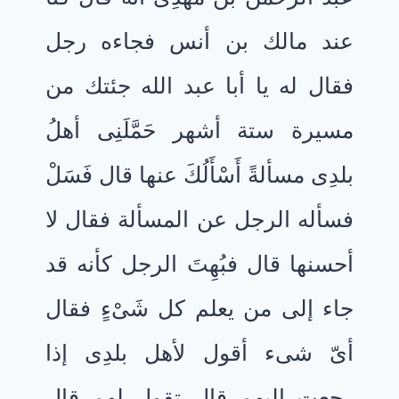
عند مالك بن أنس فجاءه رجل
فقال له يا أبا عبد الله جئتك من
مسيرة ستة أشهر حَمَّلَنِى أهلُ
بلدِى مسألةً أَسْأَلُكَ عنها قال فَسَلْ
فسأله الرجل عن المسألة فقال لا
أحسنها قال فبُهِتَ الرجل كأنه قد
جاء إلى من يعلم كل شَىْءٍ فقال
أىّ شىء أقول لأهل بلدِى إذا
رجعت إليهم قال تقول لهم قال