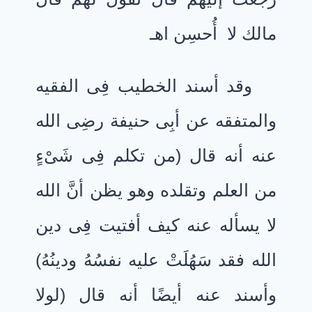
مالك لا أُحسِن اهـ
وقد أسند الخطيب فِى الفقيه
والمتفقه عن أبِى حنيفة رضِى الله
عنه أنه قال (من تكلم فِى شَىْءٍ
من العلم وتقلده وهو يظن أنَّ الله
لا يسأله عنه كيف أفتيت فِى دين
الله فقد سَهُلَتْ عليه نفسُهُ ودينُهُ)
وأسند عنه أيضًا أنه قال (لولا