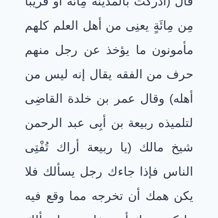
قال (أدركت بالمدينة مِائَةً أو قريبًا
مِن مِائَةٍ يعنِى من أهل العلم كلهم
مأمونون ما يؤخذ عن رجل منهم
حرف من الفقه يقال إنه ليس من
أهله) وقال عمر بن خلدة القاضِى
لتلميذه ربيعة بن أبِى عبد الرحمن
شيخ مالك (يا ربيعة أراك تُفْتِى
الناس فإذا جاءك رجل يسألك فلا
يكن همك أن تخرجه مما وقع فيه