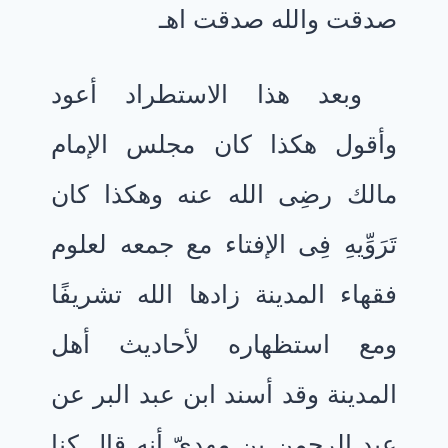
صدقت والله صدقت اهـ
وبعد هذا الاستطراد أعود
وأقول هكذا كان مجلس الإمام
مالك رضِى الله عنه وهكذا كان
تَرَوِّيهِ فِى الإفتاء مع جمعه لعلوم
فقهاء المدينة زادها الله تشريفًا
ومع استظهاره لأحاديث أهل
المدينة وقد أسند ابن عبد البر عن
عبد الرحمن بن مهدِىّ أنه قال كنا