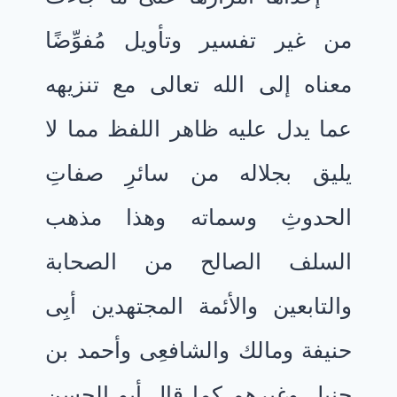
من غير تفسير وتأويل مُفوِّضًا
معناه إلى الله تعالى مع تنزيهه
عما يدل عليه ظاهر اللفظ مما لا
يليق بجلاله من سائرِ صفاتِ
الحدوثِ وسماته وهذا مذهب
السلف الصالح من الصحابة
والتابعين والأئمة المجتهدين أبِى
حنيفة ومالك والشافعِى وأحمد بن
حنبل وغيرهم كما قال أبو الحسن