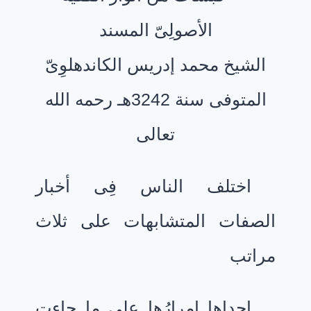
الأصولِىّ المسند
الشيخ محمد إدريس الكاندهلوِىّ
المتوفى سنة 3242هـ رحمه الله
تعالى
اختلف الناس فِى أخبار
الصفات المتشابهات على ثلاث
مراتب
إحداها امرارُها على ما جاءت