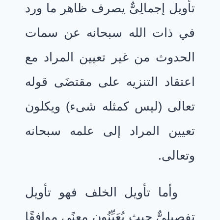
تأويل إجمالِىٌّ يصرف ظاهر ما ورد
في ذات الله سبحانه عن سمات
الحدوث من غير تعيين المراد مع
اعتقاد التنزيه على مقتضَى قوله
تعالى (ليس كمثله شىء) ويكلون
تعيين المراد إلى علمه سبحانه
وتعالى.
وأما تأويل الخلف فهو تأويل
تفصيلِىٌّ حيث يُعَيِّنُون معنًى موافقًا