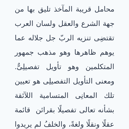
محامل قريبة المآخذ تليق بها من
جهة الشرع والعقل ولسان العرب
تقتضِى تنزيه الربّ جل جلاله عما
يوهم ظاهرها وهو مذهب جمهور
المتكلمين وهو تأويل تفصيلِىٌّ.
ومعنى التأويل التفصيلِى هو تعيين
تلك المعانِى المتسامية اللآئقة
بشأنه تعالى تفصيلًا بقرائن قائمة
عقلًا ونقلًا ولغةً، والخلفُ لم يريدوا