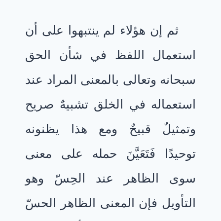
ثم إن هؤلاء لم ينتبهوا على أن
استعمال اللفظ في شأن الحق
سبحانه وتعالى بالمعنى المراد عند
استعماله في الخلق تشبيهٌ صريح
وتمثيلٌ قبيحٌ ومع هذا يظنونه
توحيدًا فَتَعَيَّنَ حمله على معنى
سوى الظاهر عند الحِسّ وهو
التأويل فإن المعنى الظاهر الحسّ