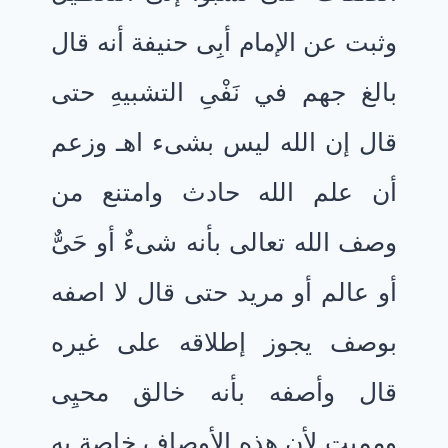
وثبت عن الإمام أبِى حنيفة أنه قال
بالغ جهم في نَفْىِ التشبيهِ حتى
قال إن الله ليس بشىء اهـ وزعم
أن علم الله حادث وامتنع من
وصف الله تعالى بأنه شىءٌ أو حَىٌّ
أو عالم أو مريد حتى قال لا اصفه
بوصف يجوز إطلاقه على غيره
قال وأصفه بأنه خالق محيِى
ومميت لأن هذه الأوصاف خاصة به