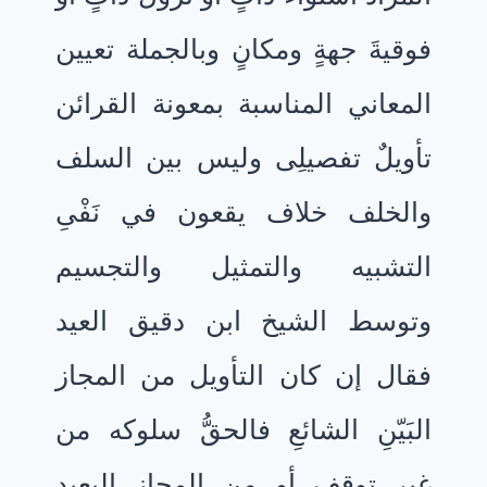
فوقيةَ جهةٍ ومكانٍ وبالجملة تعيين
المعاني المناسبة بمعونة القرائن
تأويلٌ تفصيلِى وليس بين السلف
والخلف خلاف يقعون في نَفْىِ
التشبيه والتمثيل والتجسيم
وتوسط الشيخ ابن دقيق العيد
فقال إن كان التأويل من المجاز
البَيّنِ الشائعِ فالحقُّ سلوكه من
غير توقف أو من المجاز البعيد