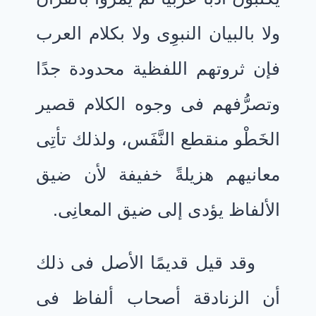
ولا بالبيان النبوِى ولا بكلام العرب
فإن ثروتهم اللفظية محدودة جدًا
وتصرُّفهم فى وجوه الكلام قصير
الخَطْو منقطع النَّفَس، ولذلك تأتِى
معانيهم هزيلةً خفيفة لأن ضيق
الألفاظ يؤدى إلى ضيق المعانِى.
وقد قيل قديمًا الأصل فى ذلك
أن الزنادقة أصحاب ألفاظ فى