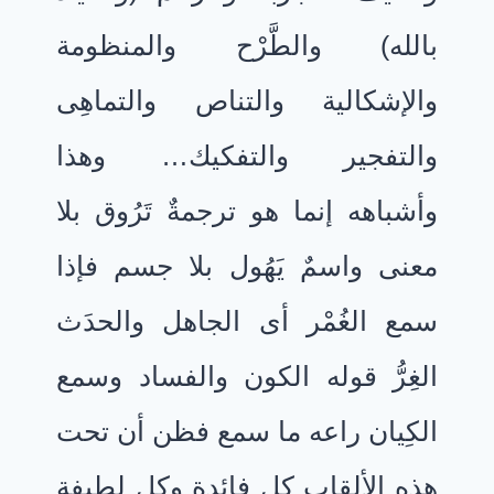
بالله) والطَّرْح والمنظومة
والإشكالية والتناص والتماهِى
والتفجير والتفكيك… وهذا
وأشباهه إنما هو ترجمةٌ تَرُوق بلا
معنى واسمٌ يَهُول بلا جسم فإذا
سمع الغُمْر أى الجاهل والحدَث
الغِرُّ قوله الكون والفساد وسمع
الكِيان راعه ما سمع فظن أن تحت
هذه الألقاب كل فائدة وكل لطيفة