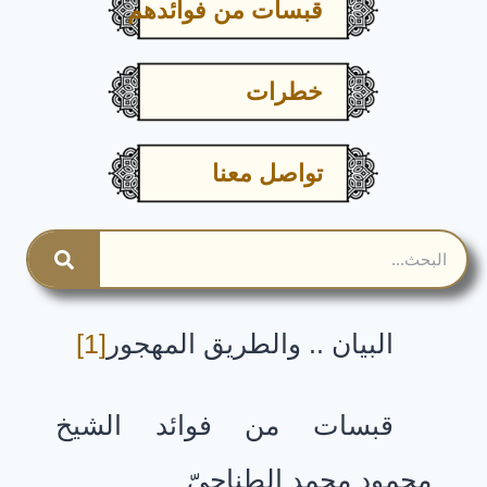
قبسات من فوائدهم
خطرات
تواصل معنا
البيان .. والطريق المهجور
[1]
قبسات من فوائد الشيخ
محمود محمد الطناحِىّ