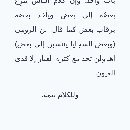
باب واحد. وإن كلام الناس يَنزِع
بعضُه إلى بعض ويأخذ بعضه
برقاب بعض كما قال ابن الرومِى
(وبعض السجايا ينتسبن إلى بعض)
اهـ ولن تجد مع كثرة الغبار إلا قذى
العيون.
وللكلام تتمة.