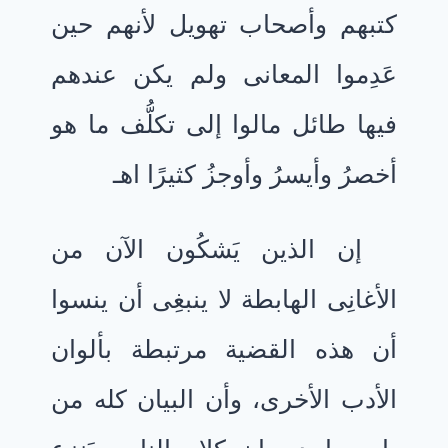
كتبهم وأصحاب تهويل لأنهم حين
عَدِموا المعانى ولم يكن عندهم
فيها طائل مالوا إلى تكلُّف ما هو
أخصرُ وأيسرُ وأوجزُ كثيرًا اهـ
إن الذين يَشكُون الآن من
الأغانِى الهابطة لا ينبغِى أن ينسوا
أن هذه القضية مرتبطة بألوان
الأدب الأخرى، وأن البيان كله من