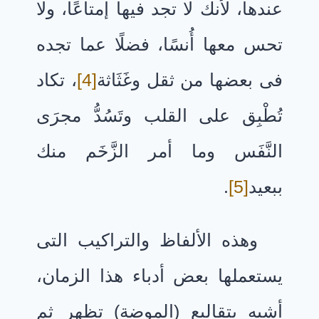
عندها، لأنك لا تجد فيها إمتاعًا، ولا
تحس معها أُنسًا، فضلًا عما تجده
فى بعضها من ثقل وغَثَاثة
[4]
، تكاد
تُطْبِق على القلب وتَسُدُّ مجرَى
النَّفَس وما أمر الزَّخَم منك
ببعيد
[5]
.
وهذه الألفاظ والتراكيب التى
يستعملها بعض أدباء هذا الزمان،
أشبه بتقاليع (الموضة) تظهر ثم