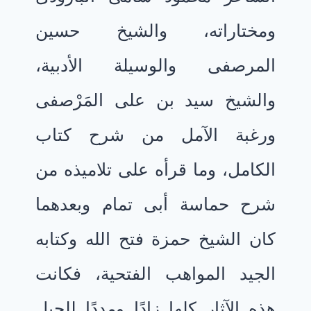
ومختاراته، والشيخ حسين
المرصفى والوسيلة الأدبية،
والشيخ سيد بن على المَرْصفى
ورغبة الآمل من شرح كتاب
الكامل، وما قرأه على تلاميذه من
شرح حماسة أبى تمام وبعدهما
كان الشيخ حمزة فتح الله وكتابه
الجيد المواهب الفتحية، فكانت
هذه الآثار كلها زادًا ومددًا للجيل