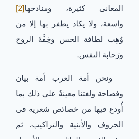
المعانى كثيرة، ومنادحها
[2]
واسعة، ولا يكاد يظفر بها إلا من
وُهِب لطافة الحس وخِفَّةَ الروح
ورَحابة النفس.
ونحن أمة العرب أمة بيان
وفصاحة ولغتنا معينةٌ على ذلك بما
أُودع فيها من خصائص شعرية فى
الحروف والأبنية والتراكيب، ثم