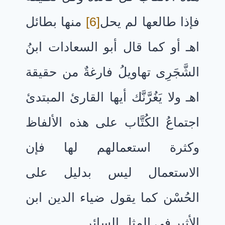
فإذا طالعها لم يحل
[6]
منها بطائل
اهـ أو كما قال أبو السعادات ابنُ
الشَّجَرِى تهاويلُ فارغةٌ من حقيقة
اهـ ولا يَغُرَّنَّك أيها القارئ المبتدئ
اجتماعُ الكُتَّاب على هذه الألفاظ
وكثرة استعمالهم لها فإن
الاستعمال ليس بدليل على
الحُسْن كما يقول ضياء الدين ابن
الأثير فى المثل السائر.