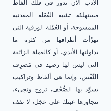
الأدب الآن تدور فى فلك ألفاظ
مستهلكة تشبه العُمْلة المعدنية
الممسوحة، أو العُمْلة الورقية التى
تهرَّأت أطرافها من كثرة ما
تداولتها الأيدي، أو كالعملة الزائفة
التى ليس لها رصيد فى مَصرِف
النَّفْس، وإنما هى ألفاظ وتراكيب
تسوَّد بها الصُّحُف، تروح وتجىء،
تتجاوزها عينك على عجَل، لا تقف