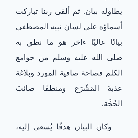
يطاوله بيان. ثم ألقى ربنا تباركت
أسماؤه على لسان نبيه المصطفى
بيانًا عاليًا ءاخر هو ما نطق به
صلى الله عليه وسلم من جوامع
الكلم فصاحة صافية المورد وبلاغة
عذبةَ المَشْرَع ومنطقًا صائبَ
الحُجَّة.
وكان البيان هدفًا يُسعى إليه،