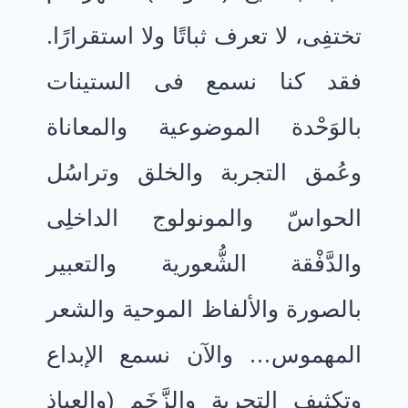
تختفِى، لا تعرف ثباتًا ولا استقرارًا.
فقد كنا نسمع فى الستينات
بالوَحْدة الموضوعية والمعاناة
وعُمق التجربة والخلق وتراسُل
الحواسّ والمونولوج الداخلِى
والدَّفْقة الشُّعورية والتعبير
بالصورة والألفاظ الموحية والشعر
المهموس… والآن نسمع الإبداع
وتكثيف التجربة والزَّخَم (والعياذ