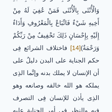
وَالْأُنْثَى بِالْأُنْثَى فَمَنْ عُفِيَ لَهُ مِنْ
أَخِيهِ شَيْءٌ فَاتِّبَاعٌ بِالْمَعْرُوفِ وَأَدَاءٌ
إِلَيْهِ بِإِحْسَانٍ ذَلِكَ تَخْفِيفٌ مِنْ رَبِّكُمْ
وَرَحْمَةٌ)
[14]
فاختلاف الشرائع فِى
حكم الجناية على البدن دليلٌ على
أن الإنسان لا يملك بدنه وإنَّما الذِى
يملكه هو الله خالقه وصانعه وهو
الذِى يأذن للإنسان فِى التصرف
فيه والنظر فِى أمر الجناية عليه