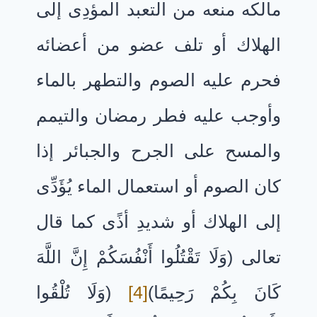
مالكه منعه من التعبد المؤدِى إلى
الهلاك أو تلف عضو من أعضائه
فحرم عليه الصوم والتطهر بالماء
وأوجب عليه فطر رمضان والتيمم
والمسح على الجرح والجبائر إذا
كان الصوم أو استعمال الماء يُؤَدِّى
إلى الهلاك أو شديدِ أذًى كما قال
تعالى (وَلَا تَقْتُلُوا أَنْفُسَكُمْ إِنَّ اللَّهَ
كَانَ بِكُمْ رَحِيمًا)
[4]
(وَلَا تُلْقُوا