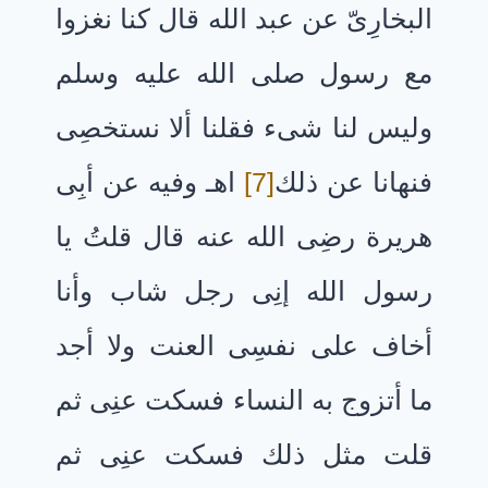
البخارِىّ عن عبد الله قال كنا نغزوا
مع رسول صلى الله عليه وسلم
وليس لنا شىء فقلنا ألا نستخصِى
فنهانا عن ذلك
[7]
اهـ وفيه عن أبِى
هريرة رضِى الله عنه قال قلتُ يا
رسول الله إنِى رجل شاب وأنا
أخاف على نفسِى العنت ولا أجد
ما أتزوج به النساء فسكت عنِى ثم
قلت مثل ذلك فسكت عنِى ثم