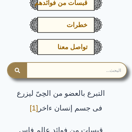
قبسات من فوائدهم
خطرات
تواصل معنا
التبرع بالعضو من الحِىّ ليزرع
فى جسم إنسان ءاخر
[1]
قبسات من فوائد عالم فاس