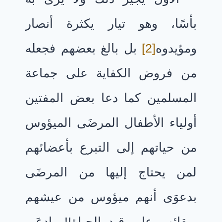
بأسًا، وهو تيار يكثرة أنصار
ومؤيدوه
[2]
بل بالغ بعضهم فجعله
من فروض الكفاية على جماعة
المسلمين كما دعا بعض المفتين
أولياء الأطفال المرضَى الميؤوس
من حياتهم إلى التبرع بأعضائهم
لمن يحتاج إليها من المرضَى
بدعوَى أنهم ميؤوس من عيشهم
وبقائهم على قيد الحياة!! وادعَى