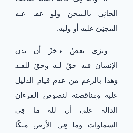
الجانِى بالسجن ولو عفا عنه
المجنِىّ عليه أو وليه.
ويرَى بعضٌ ءاخرُ أن بدن
الإنسان فيه حقّ لله وحقّ للعبد
وهذا بالرغم من عدم قيام الدليل
عليه ومناقضته لنصوص القرءان
الدالة على أن لله ما فِى
السماوات وما فِى الأرض ملكًا