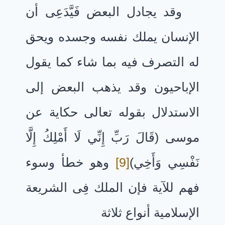
وقد يجادل البعض فَيَّدَعِى أن
الإنسان يملك نفسه وجسده ويحق
له التصرف فيه بما شاء كما يقول
الإباحيون وقد يذهب البعض إلى
الاستدلال بقوله تعالى حكاية عن
موسى (قَالَ رَبِّ إِنِّي لَا أَمْلِكُ إِلَّا
نَفْسِي وَأَخِي)
[9]
وهو خطأ وسوء
فهم للآية فإن الملك فِى الشريعة
الإسلامية أنواع ثلاثة