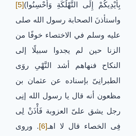
بِأَيْدِيكُمْ إِلَى التَّهْلُكَةِ وَأَحْسِنُوا)
[5]
واستأذنَ الصحابة رسول الله صلى
عليه وسلم في الاختصاء خوفًا من
الزنا حين لم يجدوا سبيلًا إلى
النكاح فنهاهم أشد النَّهْىِ روَى
الطبرانِىّ بإسناده عن عثمان بن
مظعون أنه قال يا رسول الله إنِى
رجل يشق علىّ العزوبة فَأْذَنْ لِى
فِى الخصاء قال لا اهـ
[6]
. وروى