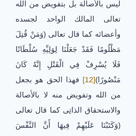
ليس بالأصالة بل بتفويض من الله
تعالى المالك الواحد لجسده
وأعضائه كما قال تعالى (وَمَنْ قُتِلَ
مَظْلُومًا فَقَدْ جَعَلْنَا لِوَلِيِّهِ سُلْطَانًا
فَلَا يُسْرِفْ فِي الْقَتْلِ إِنَّهُ كَانَ
مَنْصُورًا)
[12]
فهذا الحق هو بجعل
من الله وتفويض منه لا بالأصالة
والاستحقاق الذاتِى كما قال تعالى
(وَكَتَبْنَا عَلَيْهِمْ فِيهَا أَنَّ النَّفْسَ