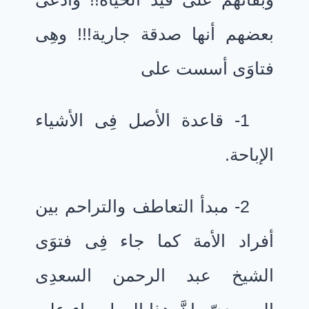
بعضهم أنها صدقة جارية!!! وهِى
فتاوَى أسست على
1- قاعدة الأصل فِى الأشياء
الإباحة.
2- مبدأ التعاطف والتراحم بين
أفراد الأمة كما جاء فِى فتوَى
الشيخ عبد الرحمن السعدِى