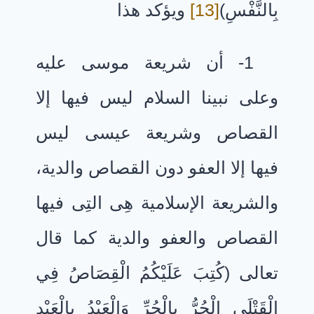
بِالنَّفْسِ)
[13]
ويؤكد هذا
1- أن شريعة موسى عليه
وعلى نبينا السلام ليس فيها إلا
القصاص وشريعة عيسى ليس
فيها إلا العفو دون القصاص والدية،
والشريعة الإسلامية هِى التِى فيها
القصاص والعفو والدية كما قال
تعالى (كُتِبَ عَلَيْكُمُ الْقِصَاصُ فِي
الْقَتْلَى الْحُرُّ بِالْحُرِّ وَالْعَبْدُ بِالْعَبْدِ