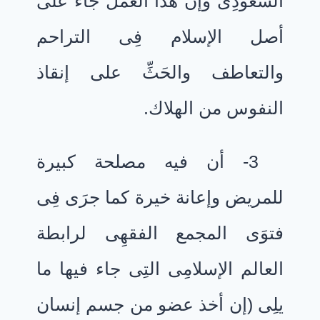
السعودِىّ وإنَّ هذا العمل جاء على
أصل الإسلام فِى التراحم
والتعاطف والحَثِّ على إنقاذ
النفوس من الهلاك.
3- أن فيه مصلحة كبيرة
للمريض وإعانة خيرة كما جرَى فِى
فتوَى المجمع الفقهِى لرابطة
العالم الإسلامِى التِى جاء فيها ما
يلِى (إن أخذ عضو من جسم إنسان