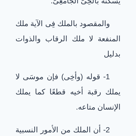
يسكنه بالحِىّ الجامعِىّ.
والمقصود بالملك فِى الآية ملك
المنفعة لا ملك الرقاب والذوات
بدليل
1- قوله (وأخِى) فإن موسَى لا
يملك رقبة أخيه قطعًا كما يملك
الإنسان متاعه.
2- أن الملك من الأمور النسبية