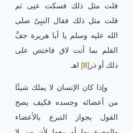
قلت مثل ذلك فسكت عنِى ثم
قلت مثل ذلك فقال النبِىّ صلى
الله عليه وسلم يا أبا هريرة جفَّ
القلم بما أنت لاق فاختص على
ذلك أو ذر
[8]
اهـ
وإذا كان الإنسان لا يملك شيئًا
من أعضائه وجسده فكيف يصح
القول بجواز التبرع بالأعضاء
والوصية بها أو بيعها لأن من لا