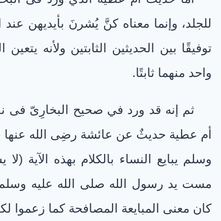
للجلد، وإنما معناه كنَّ يُشرنَ بأيديهن عند 
توفيقًا بين الحديثين الثابتين ولأنه يتعين
واحد منهما ثابتًا.
ثم إنه قد ورد في صحيح البخارِىّ فى 
أم عطية حديثٌ عن عائشة رضِى الله عنها قا
وسلم يبايع النساء بالكلام بهذه الآية (لا ي
مست يد رسول الله صلى الله عليه وسلم يدَ 
كان معنى المبايعة المصافحة كما زعموا لكا