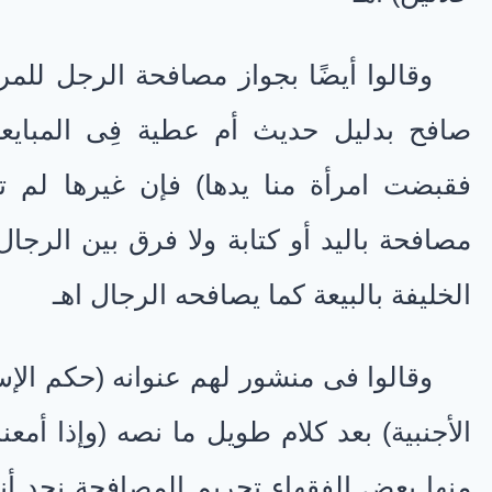
وقالوا أيضًا بجواز مصافحة الرجل للمر
صافح بدليل حديث أم عطية فِى المبايعة ا
فقبضت امرأة منا يدها) فإن غيرها لم تق
مصافحة باليد أو كتابة ولا فرق بين الرجا
الخليفة بالبيعة كما يصافحه الرجال اهـ
وقالوا فى منشور لهم عنوانه (حكم الإ
الأجنبية) بعد كلام طويل ما نصه (وإذا أمع
منها بعض الفقهاء تحريم المصافحة نجد أنها 