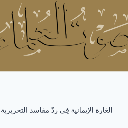
الغارة الإيمانية فِى ردّ مفاسد التحريرية (٣