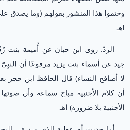
وختموا هذا المنشور بقولهم (وما يصدق عل
اهـ
الردّ. روى ابن حبان عن أُميمة بنت رُق
جيد عن أسماء بنت يزيد مرفوعًا أن النبِىّ 
لا أصافح النساء) قال الحافظ ابن حجر بعد
أن كلام الأجنبية مباح سماعه وأن صوتها ل
الأجنبية بلا ضرورة) اهـ
أما حديث أم عطية الذي ورد فى البخا