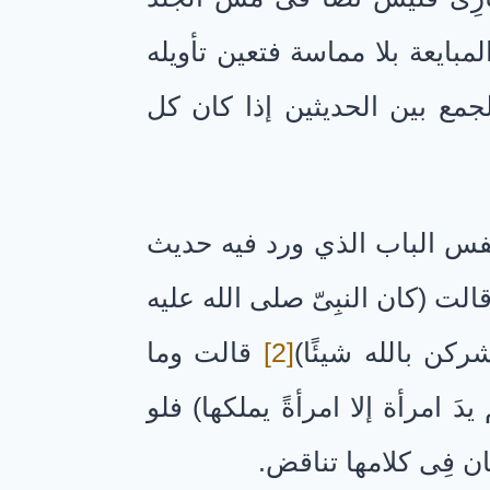
المبايعة بلا مماسة فتعين تأويله
 الجمع بين الحديثين إذا كان كل
نفس الباب الذي ورد فيه حديث
لت (كان النبِىّ صلى الله عليه
شركن بالله شيئًا)
[2]
قالت وما
امرأة إلا امرأةً يملكها) فلو
ن فِى كلامها تناقض.