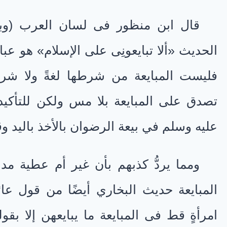
قال ابن منظور فى لسان العرب (وباي
الحديث «ألا تبايعونِى على الإسلام» هو عبا
فليست المبايعة من شرطها لغةً ولا شرعًا
تصدق على المبايعة بلا مس ولكن للتأكيد ب
عليه وسلم في بيعة الرضوان بالأخذ باليد وقد
ومما يردُّ كذبهم بأن غير أم عطية 
المبايعة حديث البخاري أيضًا من قول عائش
امرأةٍ قط فى المبايعة ما يبايعهن إلا بقول