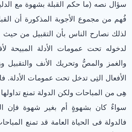
سؤال نصه (ما حكم القبلة بشهوة مع الدليل)
فُهم من مجموع الأجوبة المذكورة أن القب
لذلك نصارح الناس بأن التقبيل من حيث ه
لدخوله تحت عمومات الأدلة المبيحة لأفع
والغمز والمصُّ وتحريك الأنف والتقبيل 
الأفعال التِى تدخل تحت عمومات الأدلة. فا
هِى من المباحات ولكن الدولة تمنع تداولها 
سواءٌ كان بشهوةٍ أم بغير شهوة فإن الد
فالدولة فى الحياة العامة قد تمنع المب