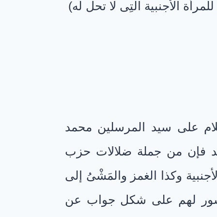
رأة الأجنبية التِى لا تحل له)
سلام على سيد المرسلين محمد
عد فإن من جملة ضلالات حزب
جنبية وكذا الغمز والمَشْىُ إلى
نشور لهم على شكل جواب عن