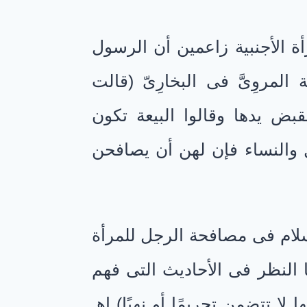
أة الأجنبية زاعمين أن الرسول
لمروِىَّ فى البخارِىّ (قالت
بض يدها وقالوا البيعة تكون
ل والنساء فإن لهن أن يصافحن
سلام فى مصافحة الرجل للمرأة
نا النظر فى الأحاديث التى فهم
لا تتضمن تحريمًا أو نهيًا) اهـ