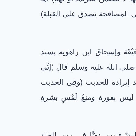
ى المصافحة يصدق على القبلة)
َيْقَة وإسحاق ابن راهويه بسند
صلى الله عليه وسلم قال (إنِّى
 إيراده للحديث (وفِى الحديث
يس بعورة ومنعُ لَمْسِ بشرةِ
رِىّ فليس نصًّا فى مس الجلد