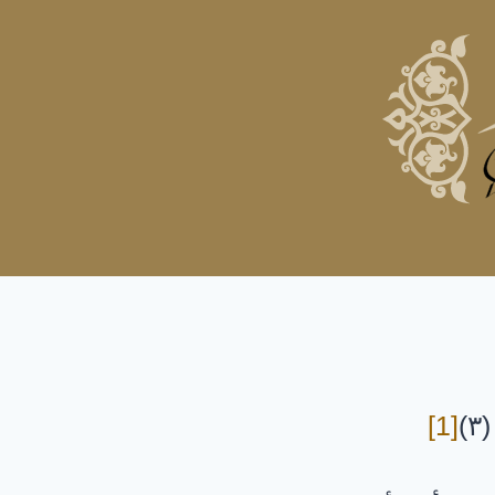
)
[1]