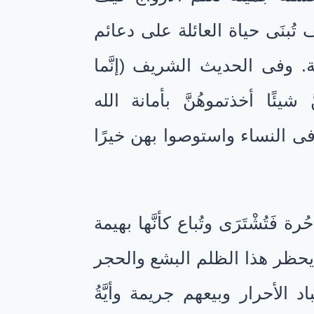
 تُبنَى حياة العائلة على دعائم
ة. وفى الحديث الشريف (إنَّما
َ شيئًا أخذتموهُنَّ بأمانة الله
 فى النساء واستوصوا بهن خيرًا
ة فَتُشْتَرَى وتُباع كأنَّها بهيمة
م يحظر هذا الظلم البشع والحجر
لأحرار وبيعهم جريمة وأيَّةُ