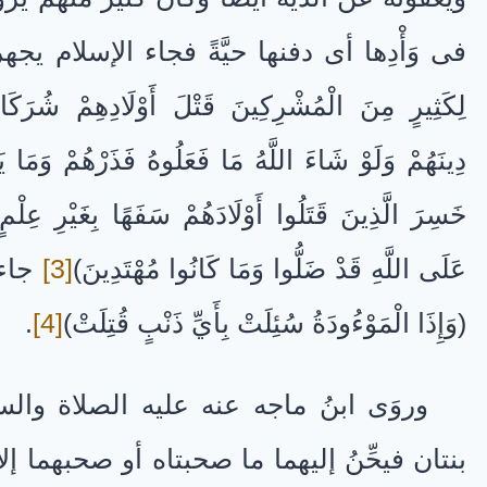
فى وَأْدِها أى دفنها حيَّةً فجاء الإسلام يجهر ب
لِكَثِيرٍ مِنَ الْمُشْرِكِينَ قَتْلَ أَوْلَادِهِمْ شُرَكَاؤُه
دِينَهُمْ وَلَوْ شَاءَ اللَّهُ مَا فَعَلُوهُ فَذَرْهُمْ وَمَا ي
خَسِرَ الَّذِينَ قَتَلُوا أَوْلَادَهُمْ سَفَهًا بِغَيْرِ عِلْمٍ
عَلَى اللَّهِ قَدْ ضَلُّوا وَمَا كَانُوا مُهْتَدِينَ)
[3]
جاء 
(وَإِذَا الْمَوْءُودَةُ سُئِلَتْ بِأَيِّ ذَنْبٍ قُتِلَتْ)
[4]
.
وروَى ابنُ ماجه عنه عليه الصلاة والسلا
بنتان فيحِّنُ إليهما ما صحبتاه أو صحبهما إلا