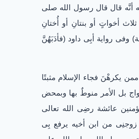
 أنَّه قال قال رسول الله صلى
ث أخواتٍ أو بنتانِ أو أُختانِ
ة) وفى رواية أبِى داود (فأدَبَهُنَّ
من يكرهْنَ فجاء الإسلام مثبتًا
لزواج بل الأمر منوطٌ بها وبمحض
لمؤمنين عائشة رضِى الله تعالى
 زوجنِى من ابن أخيه يرفع بِى