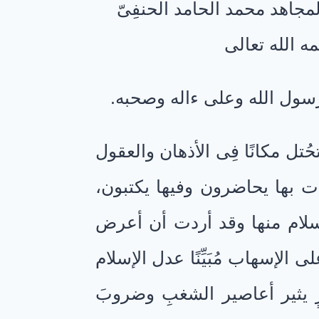
جاهد محمد الحامد الحنفِىّ
ه الله تعالى
رسول الله وعلى ءاله وصحبه.
ُتل مكانًا فِى الأذهان والعقول
ت بها يحاضرون وفيها يكتبون،
لإسلام منها وقد أردت أن أعرض
ى الإسهاب مُبَيِّنًا عدل الإسلام
فترٍ يثير أعاصير الشغبِ وضروبَ