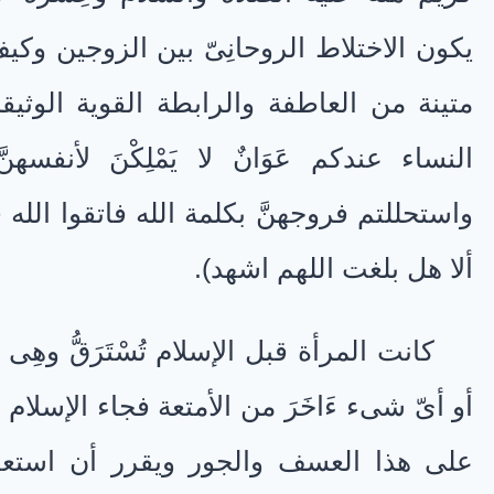
يكون الاختلاط الروحانِىّ بين الزوجين وكيف
متينة من العاطفة والرابطة القوية الوثيق
النساء عندكم عَوَانٌ لا يَمْلِكْنَ لأنفسهنّ
واستحللتم فروجهنَّ بكلمة الله فاتقوا الله
ألا هل بلغت اللهم اشهد).
كانت المرأة قبل الإسلام تُسْتَرَقُّ وهِى حُر
أو أىّ شىء ءَاخَرَ من الأمتعة فجاء الإسلا
على هذا العسف والجور ويقرر أن استعباد ا