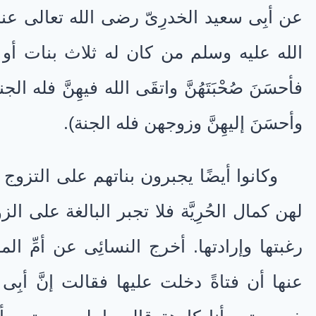
عن أبِى سعيد الخدرِىّ رضى الله تعالى عنه
الله عليه وسلم من كان له ثلاث بنات أو ثلا
فأحسَنَ صُحْبَتَهُنَّ واتقَى الله فيهِنَّ فله الجن
وأحسَنَ إليهِنَّ وزوجهن فله الجنة).
وكانوا أيضًا يجبرون بناتهم على التزوج م
لهن كمال الحُرِيَّة فلا تجبر البالغة على ا
رغبتها وإرادتها. أخرج النسائِى عن أمِّ ا
عنها أن فتاةً دخلت عليها فقالت إنَّ أبِى