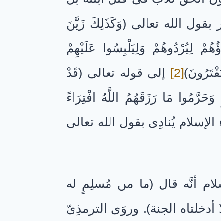
قول الله تعالى (وَكَذَلِكَ زَيَّنَ
ُمْ لِيُرْدُوهُمْ وَلِيَلْبِسُوا عَلَيْهِمْ
َفْتَرُونَ)
[2]
إلى قوله تعالى (قَدْ
 وَحَرَّمُوا مَا رَزَقَهُمُ اللَّهُ افْتِرَاءً
الإسلام يُنادِى بقول الله تعالى
م أنَّه قال (ما من مُسلِمٍ له
 أدخلتاه الجنة). وروَى الترمذِىّ