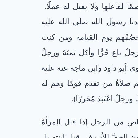
ا لفاعلها ولا يقبل له عملًا.
دنا رسول الله صلى الله عليه
 خَصُمُهم يوم القيامة ومن كنت
ٌ باع حُرًّا وأكل ثمنَهُ ورجلٌ
روَى أبو داود وابن ماجه عنه عليه
نهم صلاةٌ من تقدم قومًا وهم له
جلٌ اعْتَبَدَ مُحَررًا).
اص من الرجل إذا قتل المرأةَ
ون الحقَّ للأب فى قتل ابنته بل