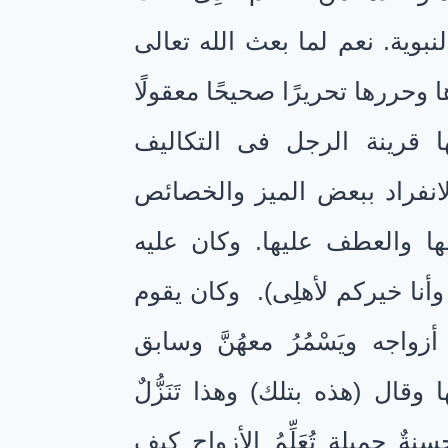
نبوية. نعم لما بعث الله تعالى
 وحررها تحريرًا صحيحًا معقولًا
ها قرينة الرجل فى التكاليف
 الانفراد ببعض الميز والخصائص
ها والعطف عليها. وكان عليه
أنا خيركم لأهلِى). وكان يقوم
واجه ويَسْمُرُ معهُنَّ وسابق
ال (هذه بتلك) وهذا تَنَزُّلٌ
ةٌ جميلة تُعَلِّمُ الأزواج كيف