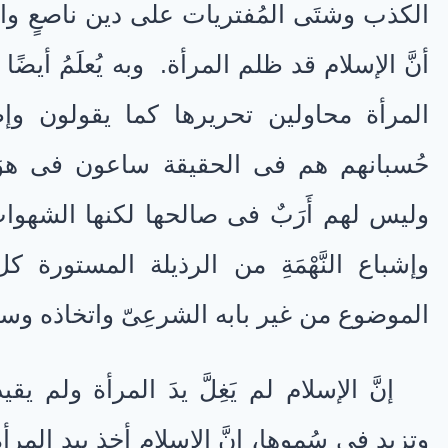
الكذب وشتَى المُفتريات على دين ناصعٍ وا
أنَّ الإسلام قد ظلم المرأة. وبه يُعلَمُ أيض
المرأة محاولين تحريرها كما يقولون وإط
حُسبانهم هم فى الحقيقة ساعون فى هوَ
وليس لهم أَرَبٌ فى صالحها لكنها الشهو
وإشباع النَّهْمَةِ من الرذيلة المستور
الموضوع من غير بابه الشرعِىّ واتخاذه وس
إنَّ الإسلام لم يَغِلَّ يدَ المرأة ولم يقي
وتزيد فى سُموها، إنَّ الإسلام أخذ بيد المر