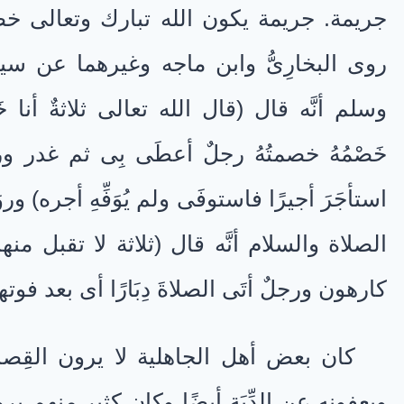
جريمة. جريمة يكون الله تبارك وتعالى خصمً
روى البخارِىُّ وابن ماجه وغيرهما عن سي
وسلم أنَّه قال (قال الله تعالى ثلاثةٌ أنا
خَصْمُهُ خصمتُهُ رجلٌ أعطَى بِى ثم غدر ورجل
استأجَرَ أجيرًا فاستوفَى ولم يُوَفِّهِ أجره) و
الصلاة والسلام أنَّه قال (ثلاثة لا تقبل م
كارهون ورجلٌ أتَى الصلاةَ دِبَارًا أى بعد فوتها ور
كان بعض أهل الجاهلية لا يرون القِص
ويعفونه عن الدِّيَة أيضًا وكان كثير منهم ير