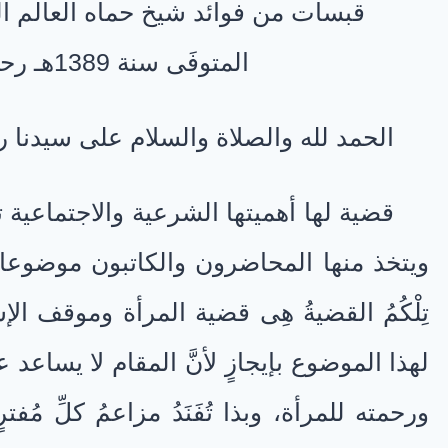
قبسات من فوائد شيخ حماه العالم الم
المتوفَى سنة
1389
هـ رحم
الحمد لله والصلاة والسلام على سيدنا 
قضية لها أهميتها الشرعية والاجتماعية تح
ويتخذ منها المحاضرون والكاتبون موضوعا
تِلْكُمُ القضيةُ هِى قضية المرأة وموقف ا
لهذا الموضوع بإيجازٍ لأنَّ المقام لا يساعد عل
ورحمته للمرأة، وبذا تُفَنَدُ مزاعمُ كلِّ مُ