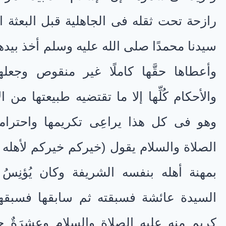
رازحة تحت ثقله فى الجاهلية قبل البعثة ال
سيدنا محمدًا صلى الله عليه وسلم أخذ بيدها
وأعطاها حقَّها كاملًا غير منقوص وجعل
والأحكام كُلِّها إلا ما تقتضيه طبيعتها من
وهو فى كل هذا يراعِى تكريمها واحترام
الصلاة والسلام يقول (خيركم خيركم لأهله و
بمهنة أهله بنفسه الشريفة وكان يُؤنِسُ أز
السيدة عائشة فسبقته ثم سابقها فسبقها وق
كريم منه عليه الصلاة والسلام وعِشرَةٌ حسن