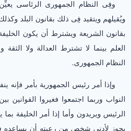
وفِى النظام الجمهورى الرئاسى يعيِّن 
ويُقيلهم ويتقيد فِى ذلك بقانون البلد وكذلك
بقانون الشريعة ويشترط أن يكون الخليفة عد
العلم بينما لا تشترط العدالة ولا الثقة 
النظام الجمهورى.
وإذا أمر رئيس الجمهورية بأمر فإنه ين
النواب وربما اجتمعوا فغيروا القوانين بي
الرئيس ويريدون وأما إذا أمر الخليفة بما ي
يجوز لأدنى شخص من رعيته أن يساعده فِى