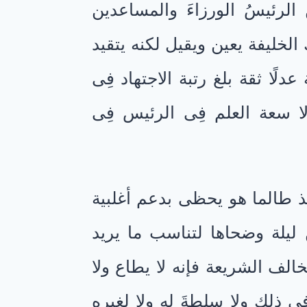
الرئيسُ الورزاءَ والمساعدين
 الخليفة يعين ويقيل لكنه يتقيد
لًا ثقة بلغ رتبة الاجتهاد فِى
ولا سعة العلم فِى الرئيس فِى
فذ طالما هو يحظى بدعم أغلبية
ن ليلة وضحاها لتناسب ما يريد
خالف الشريعة فإنه لا يطاع ولا
 ذلك ولا سلطةَ له ولا لغيره