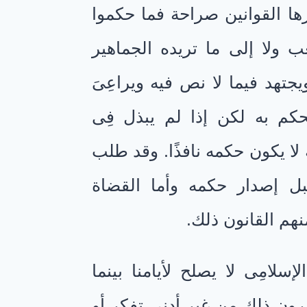
كرها القوانين صراحة فما حكموا
 ولا إلى ما تريده الجماهير
تهد فيما لا نص فيه ويراعِىَ
حكم به لكن إذا لم يبذل فِى
 لا يكون حكمه نافذًا. وقد طلب
ل إصدار حكمه وأما القضاة
نهم القانون ذلك.
لامِى لا يصلح لأيامنا بينما
ررون ذلك من غير أدنى تفكر أو