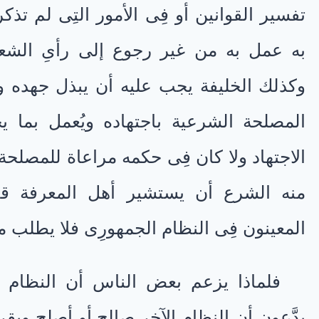
تفسير القوانين أو فِى الأمور التِى لم تذ
به عمل به من غير رجوع إلى رأىِ الشعب
وكذلك الخليفة يجب عليه أن يبذل جهده ويج
المصلحة الشرعية باجتهاده ويُعمل بما ي
الاجتهاد ولا كان فِى حكمه مراعاة للمصلحة
منه الشرع أن يستشير أهل المعرفة قب
المعينون فِى النظام الجمهورِى فلا يطلب م
فلماذا يزعم بعض الناس أن النظام الإس
يدَّعون أن النظام الآخر صالح أو أصلح ويق