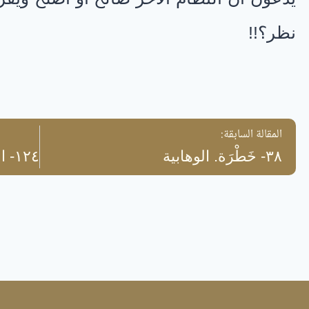
نظر؟!!
المقالة السابقة:
٣٨- خَطْرَة. الوهابية