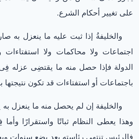
على تغيير أحكام الشرع.
والخليفةُ إذا ثبت عليه ما ينعزل به صار
اجتماعات ولا محاكمات ولا استفتاءات و
الدولة فإذا حصل منه ما يقتضِى عزله فِى 
باجتماعات أو استفتاءات قد تكون نتيجتها ب
والخليفة إن لم يحصل منه ما ينعزل به 
وهذا يعطى النظام ثباتًا واستقرارًا وأما 
فالرئيس تنتهِى رئاسته بعد بضع سنوات ويح