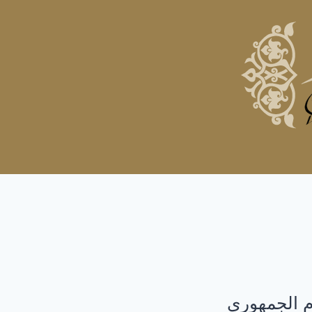
م الجمهورِى