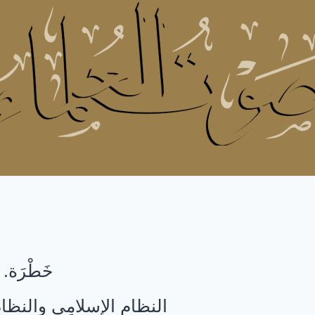
خَطْرَة
.
النظام الإسلامِى والنظا